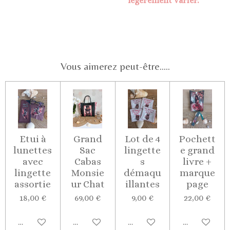
légèrement varier.
Vous aimerez peut-être.....
Etui à
Grand
Lot de 4
Pochett
lunettes
Sac
lingette
e grand
avec
Cabas
s
livre +
lingette
Monsie
démaqu
marque
assortie
ur Chat
illantes
page
18,00 €
69,00 €
9,00 €
22,00 €
Ajouter au panier
Ajouter au panier
Ajouter au panier
Ajouter au p