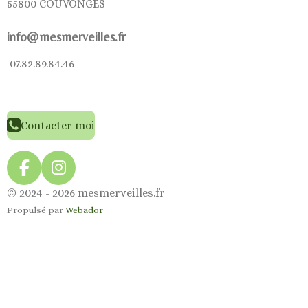
55800 COUVONGES
info@mesmerveilles.fr
07.82.89.84.46
Contacter moi
F
I
a
n
© 2024 - 2026 mesmerveilles.fr
c
s
Propulsé par
Webador
e
t
b
a
o
g
o
r
k
a
m