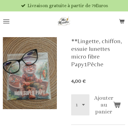
Livraison gratuite à partir de 79Euros
Passer
au
contenu
principal
**Lingette, chiffon,
essuie lunettes
micro fibre
Papy1Pêche
4,00 €
Ajouter
au
panier