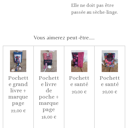
Elle ne doit pas être
passée au sèche-linge.
Vous aimerez peut-être.....
Pochett
Pochett
Pochett
Pochett
e grand
e livre
e santé
e santé
livre +
de
20,00 €
20,00 €
marque
poche +
page
marque
page
22,00 €
18,00 €