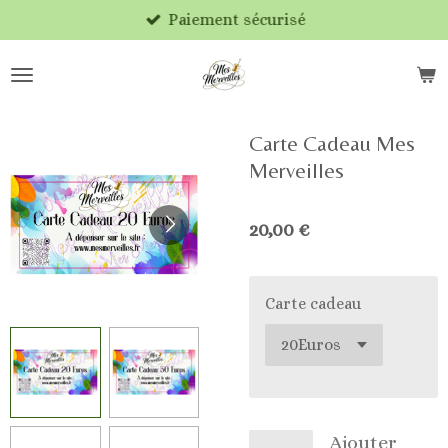
Paiement sécurisé
Passer
au
contenu
principal
Carte Cadeau Mes
Merveilles
20,00 €
Carte cadeau
Ajouter