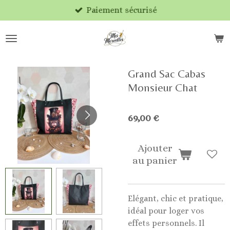
Paiement sécurisé
Passer
au
contenu
principal
Grand Sac Cabas
Monsieur Chat
69,00 €
Ajouter
au panier
Elégant, chic et pratique
,
idéal pour loger vos
effets personnels. I
l