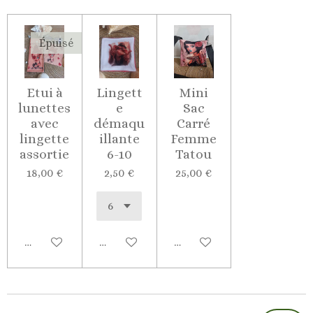
Épuisé
Etui à
Lingett
Mini
lunettes
e
Sac
avec
démaqu
Carré
lingette
illante
Femme
assortie
6-10
Tatou
18,00 €
2,50 €
25,00 €
M'avertir si disponible
Ajouter au panier
Ajouter au panier