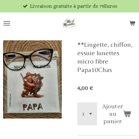
Livraison gratuite à partir de 79Euros
Passer
au
contenu
principal
**Lingette, chiffon,
essuie lunettes
micro fibre
Papa10Chas
4,00 €
Ajouter
au
panier