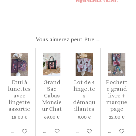
légèrement varier.
Vous aimerez peut-être.....
Etui à
Grand
Lot de 4
Pochett
lunettes
Sac
lingette
e grand
avec
Cabas
s
livre +
lingette
Monsie
démaqu
marque
assortie
ur Chat
illantes
page
18,00 €
69,00 €
9,00 €
22,00 €
Ajouter au panier
Ajouter au panier
Ajouter au panier
Ajouter au p