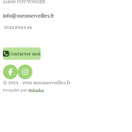
55800 COUVONGES
info@mesmerveilles.fr
07.82.89.84.46
Contacter moi
F
I
a
n
© 2024 - 2026 mesmerveilles.fr
c
s
Propulsé par
Webador
e
t
b
a
o
g
o
r
k
a
m