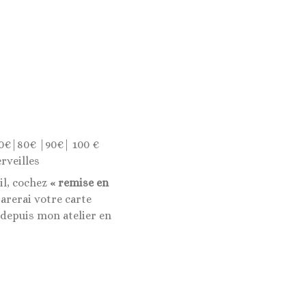
0€|80€ |90€| 100 €
rveilles
il, cochez
« remise en
rerai votre carte
 depuis mon atelier en