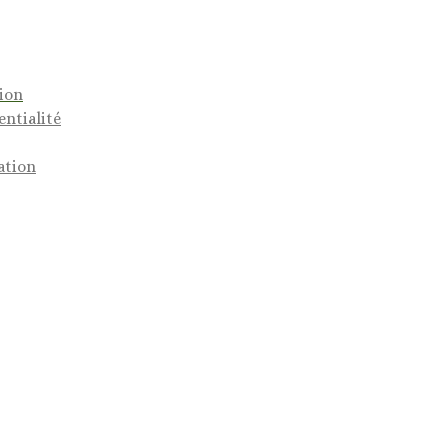
tion
entialité
ation