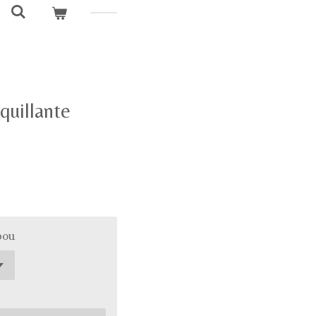
quillante
bou