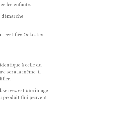
er les enfants.
ne démarche
nt certifiés Oeko-tex
identique à celle du
ure sera la même, il
ifier.
observez est une image
u produit fini peuvent