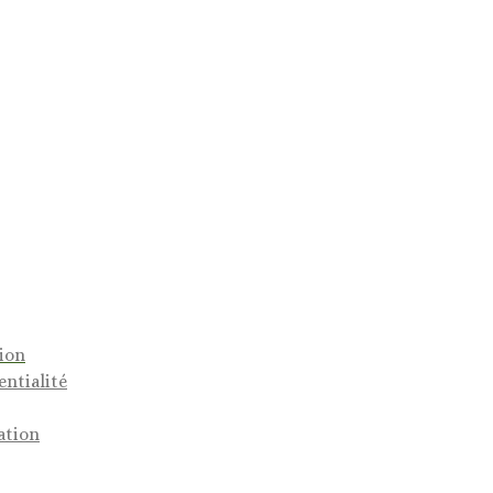
tion
entialité
ation