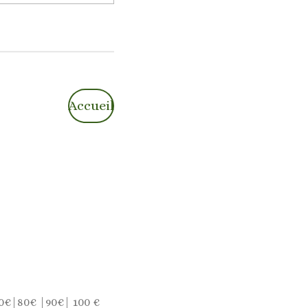
Accueil
0€|80€ |90€| 100 €