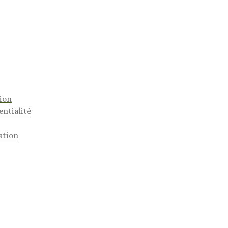
tion
entialité
ation