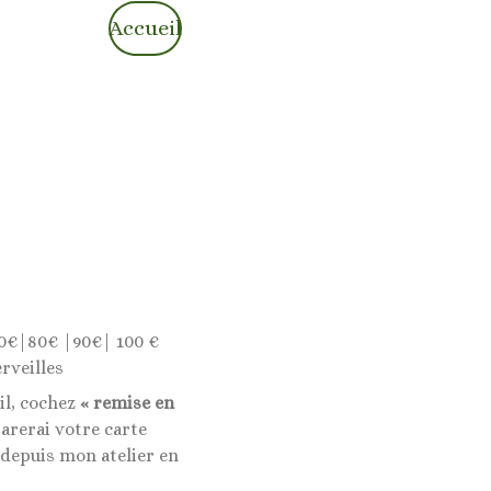
Accueil
0€|80€ |90€| 100 €
rveilles
il, cochez
« remise en
rerai votre carte
 depuis mon atelier en