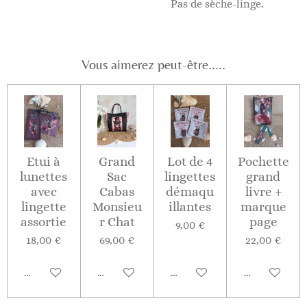
Pas de sèche-linge.
Vous aimerez peut-être.....
Etui à
Grand
Lot de 4
Pochette
lunettes
Sac
lingettes
grand
avec
Cabas
démaqu
livre +
lingette
Monsieu
illantes
marque
assortie
r Chat
page
9,00 €
18,00 €
69,00 €
22,00 €
Ajouter au panier
Ajouter au panier
Ajouter au panier
Ajouter au p