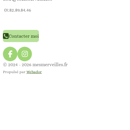
07.82.89.84.46
Contacter moi
F
I
a
n
© 2024 - 2026 mesmerveilles.fr
c
s
Propulsé par
Webador
e
t
b
a
o
g
o
r
k
a
m