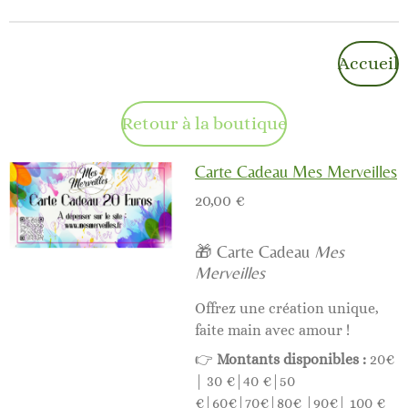
Accueil
Retour à la boutique
Carte Cadeau Mes Merveilles
20,00 €
🎁 Carte Cadeau
Mes
Merveilles
Offrez une création unique,
faite main avec amour !
👉
Montants disponibles :
20€
| 30 €|40 €|50
€|60€|70€|80€ |90€| 100 €