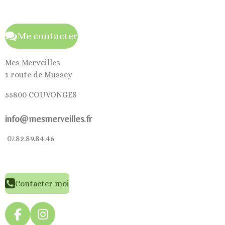
Me contacter
Mes Merveilles
1 route de Mussey
55800 COUVONGES
info@mesmerveilles.fr
07.82.89.84.46
Contacter moi
F
I