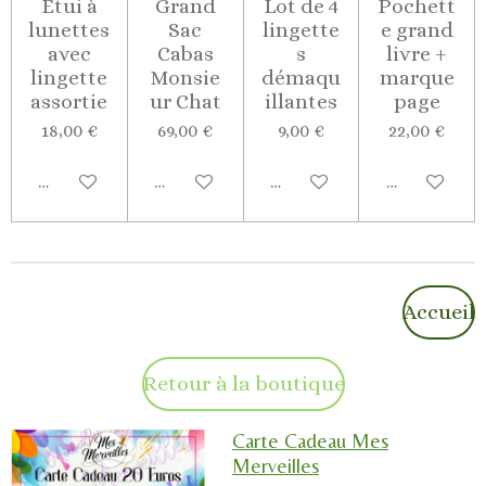
Etui à
Grand
Lot de 4
Pochett
lunettes
Sac
lingette
e grand
avec
Cabas
s
livre +
lingette
Monsie
démaqu
marque
assortie
ur Chat
illantes
page
18,00 €
69,00 €
9,00 €
22,00 €
Ajouter au panier
Ajouter au panier
Ajouter au panier
Ajouter au p
Accueil
Retour à la boutique
Carte Cadeau Mes
Merveilles