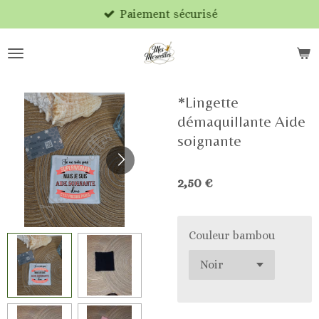
Paiement sécurisé
Passer
au
contenu
principal
*Lingette
démaquillante Aide
soignante
2,50 €
Couleur bambou