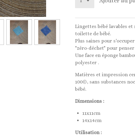
Ajouter au p
Lingettes bébé lavables et 
toilette de bébé.
Plus saines pour s'occuper
"zéro-déchet" pour penser a
Une face en éponge bambou 
polyester .
Matières et impression cer
100©, sans substances noc
bébé.
Dimensions :
11x11cm
14x14cm
Utilisation :