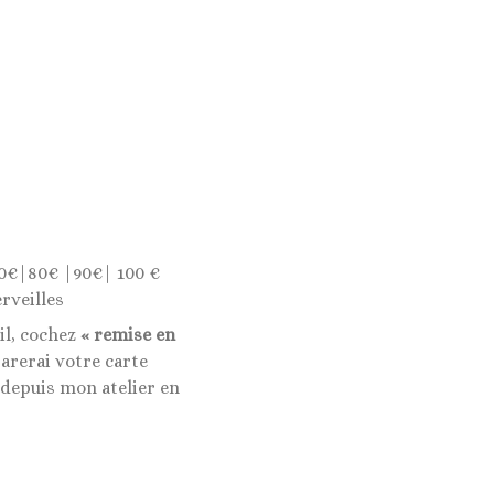
0€|80€ |90€| 100 €
rveilles
il, cochez
« remise en
rerai votre carte
 depuis mon atelier en