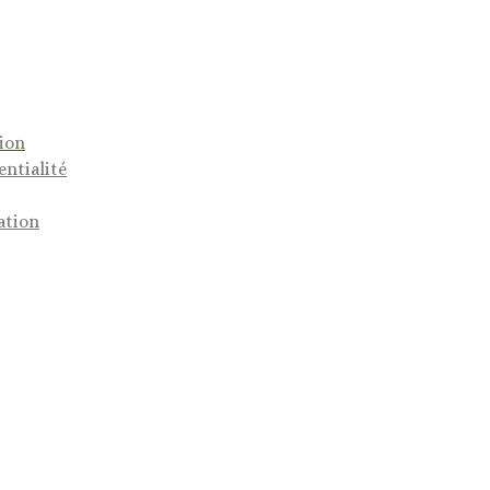
tion
entialité
ation