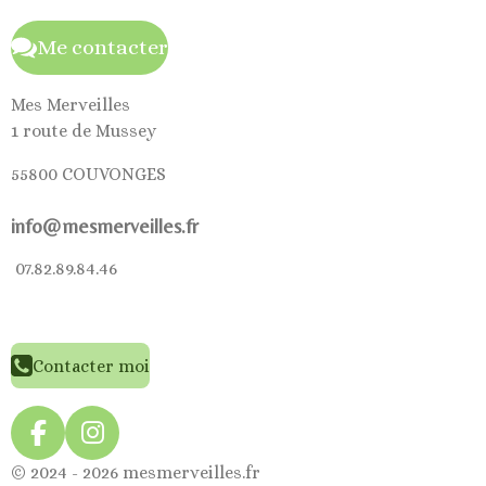
Me contacter
Mes Merveilles
1 route de Mussey
55800 COUVONGES
info@mesmerveilles.fr
07.82.89.84.46
Contacter moi
F
I
a
n
© 2024 - 2026 mesmerveilles.fr