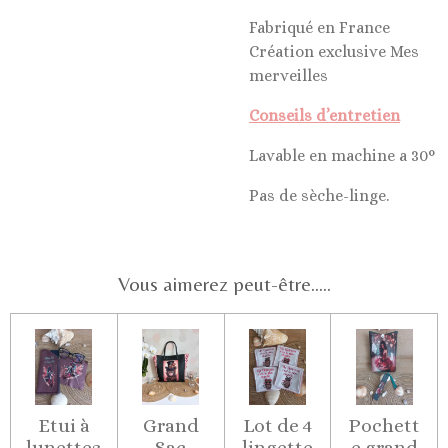
Fabriqué en France
Création exclusive Mes
merveilles
Conseils d’entretien
Lavable en machine a 30°
Pas de sèche-linge.
Vous aimerez peut-être.....
Etui à
Grand
Lot de 4
Pochett
lunettes
Sac
lingette
e grand