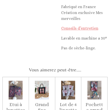
Fabriqué en France
Création exclusive Mes
merveilles
Conseils d’entretien
Lavable en machine a 30°
Pas de sèche-linge.
Vous aimerez peut-être.....
Etui à
Grand
Lot de 4
Pochett
lunettes
Sac
lingette
e grand