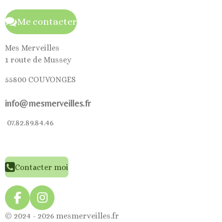
Me contacter
Mes Merveilles
1 route de Mussey
55800 COUVONGES
info@mesmerveilles.fr
07.82.89.84.46
Contacter moi
F
I
a
n
© 2024 - 2026 mesmerveilles.fr