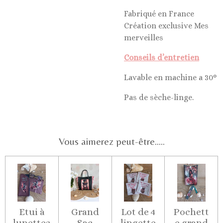
Fabriqué en France
Création exclusive Mes
merveilles
Conseils d’entretien
Lavable en machine a 30°
Pas de sèche-linge.
Vous aimerez peut-être.....
Etui à
Grand
Lot de 4
Pochett
lunettes
Sac
lingette
e grand