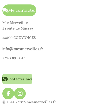
Me contacter
Mes Merveilles
1 route de Mussey
55800 COUVONGES
info@mesmerveilles.fr
07.82.89.84.46
Contacter moi
F
I
a
n
© 2024 - 2026 mesmerveilles.fr