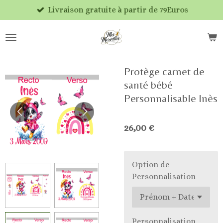
Livraison gratuite à partir de 79Euros
Passer
au
contenu
principal
Protège carnet de
santé bébé
Personnalisable Inès
26,00 €
Option de
Personnalisation
Personnalisation