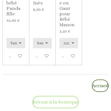
bébé
Inès
e ou
Panda
Gant
8,00 €
fille
pour
Bébé
45,00 €
Manon
2,50 €
Voir les détails
Voir les détails
Voir les détails
Accueil
Retour à la boutique