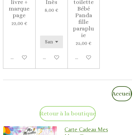
livre +
Inès
toilette
marque
Bébé
8,00 €
page
Panda
fille
22,00 €
paraplu
ie
25,00 €
Ajouter au panier
Voir les détails
Ajouter au panier
Accueil
Retour à la boutique
Carte Cadeau Mes