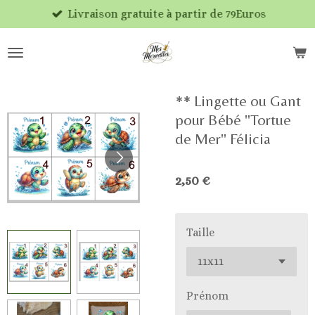
Livraison gratuite à partir de 79Euros
Passer
au
contenu
principal
** Lingette ou Gant
pour Bébé "Tortue
de Mer" Félicia
2,50 €
Taille
Prénom