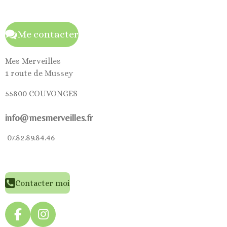
Me contacter
Mes Merveilles
1 route de Mussey
55800 COUVONGES
info@mesmerveilles.fr
07.82.89.84.46
Contacter moi
F
I