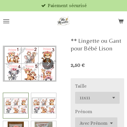
Paiement sécurisé
Passer
au
contenu
principal
** Lingette ou Gant
pour Bébé Lison
2,50 €
Taille
Prénom