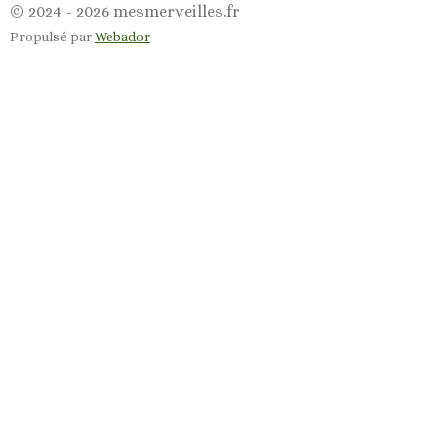
a
n
© 2024 - 2026 mesmerveilles.fr
c
s
Propulsé par
Webador
e
t
b
a
o
g
o
r
k
a
m