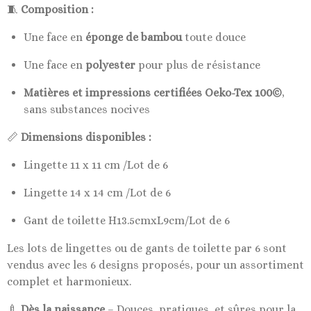
🧵
Composition :
Une face en
éponge de bambou
toute douce
Une face en
polyester
pour plus de résistance
Matières et impressions certifiées Oeko-Tex 100©
,
sans substances nocives
📏
Dimensions disponibles :
Lingette 11 x 11 cm /Lot de 6
Lingette 14 x 14 cm /Lot de 6
Gant de toilette H13.5cmxL9cm/Lot de 6
Les lots de lingettes ou de gants de toilette par 6 sont
vendus avec les 6 designs proposés, pour un assortiment
complet et harmonieux.
🍼
Dès la naissance
– Douces, pratiques, et sûres pour la