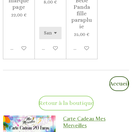
marque
Bébé
8,00 €
page
Panda
fille
22,00 €
paraplu
ie
25,00 €
Ajouter au panier
Voir les détails
Ajouter au panier
Accueil
Retour à la boutique
Carte Cadeau Mes
Merveilles