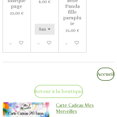
marque
Bébé
8,00 €
page
Panda
fille
22,00 €
paraplu
ie
25,00 €
Ajouter au panier
Voir les détails
Ajouter au panier
Accueil
Retour à la boutique
Carte Cadeau Mes
Merveilles