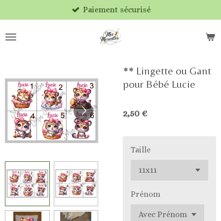
Paiement sécurisé
Passer
au
contenu
principal
** Lingette ou Gant
pour Bébé Lucie
2,50 €
Taille
Prénom