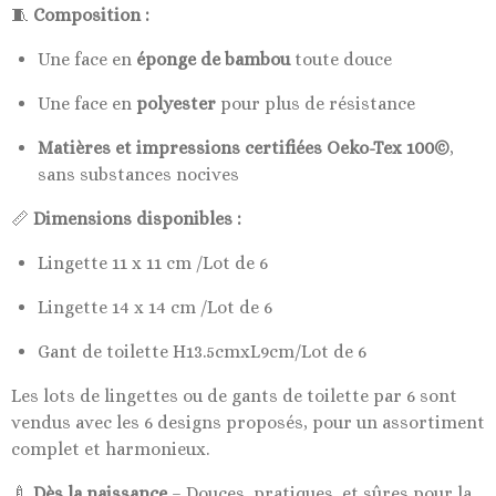
🧵
Composition :
Une face en
éponge de bambou
toute douce
Une face en
polyester
pour plus de résistance
Matières et impressions certifiées Oeko-Tex 100©
,
sans substances nocives
📏
Dimensions disponibles :
Lingette 11 x 11 cm /Lot de 6
Lingette 14 x 14 cm /Lot de 6
Gant de toilette H13.5cmxL9cm/Lot de 6
Les lots de lingettes ou de gants de toilette par 6 sont
vendus avec les 6 designs proposés, pour un assortiment
complet et harmonieux.
🍼
Dès la naissance
– Douces, pratiques, et sûres pour la