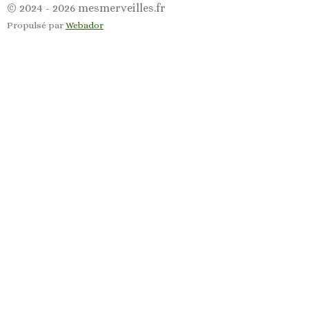
a
n
© 2024 - 2026 mesmerveilles.fr
c
s
Propulsé par
Webador
e
t
b
a
o
g
o
r
k
a
m