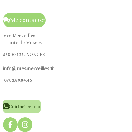
Me contacter
Mes Merveilles
1 route de Mussey
55800 COUVONGES
info@mesmerveilles.fr
07.82.89.84.46
Contacter moi
F
I