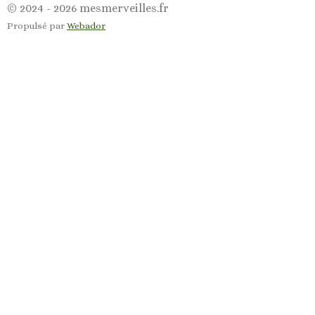
a
n
© 2024 - 2026 mesmerveilles.fr
c
s
Propulsé par
Webador
e
t
b
a
o
g
o
r
k
a
m