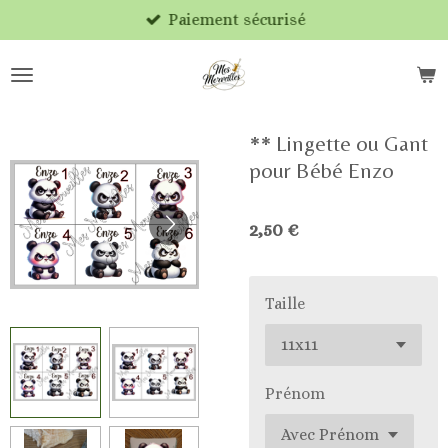
Paiement sécurisé
Passer
au
contenu
principal
** Lingette ou Gant
pour Bébé Enzo
2,50 €
Taille
Prénom