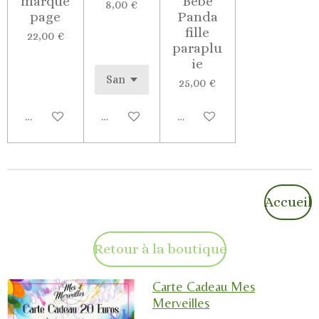
marque
Bébé
8,00 €
page
Panda
fille
22,00 €
paraplu
ie
25,00 €
Ajouter au panier
Voir les détails
Ajouter au panier
Accueil
Retour à la boutique
Carte Cadeau Mes
Merveilles