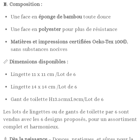
🧵
Composition :
Une face en
éponge de bambou
toute douce
Une face en
polyester
pour plus de résistance
Matières et impressions certifiées Oeko-Tex 100©
,
sans substances nocives
📏
Dimensions disponibles :
Lingette 11 x 11 cm /Lot de 6
Lingette 14 x 14 cm /Lot de 6
Gant de toilette H13.5cmxL9cm/Lot de 6
Les lots de lingettes ou de gants de toilette par 6 sont
vendus avec les 6 designs proposés, pour un assortiment
complet et harmonieux.
🍼
Dès la naissance
– Douces, pratiques, et sûres pour la