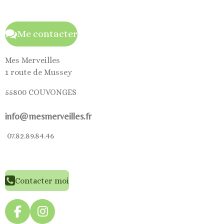
Me contacter
Mes Merveilles
1 route de Mussey
55800 COUVONGES
info@mesmerveilles.fr
07.82.89.84.46
Contacter moi
F
I