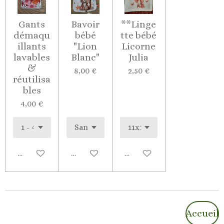
Gants
Bavoir
**Linge
démaqu
bébé
tte bébé
illants
"Lion
Licorne
lavables
Blanc"
Julia
&
8,00 €
2,50 €
réutilisa
bles
4,00 €
Ajouter au panier
Voir les détails
Voir les détails
Accueil