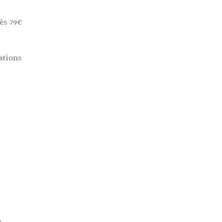
ès 79€
ations