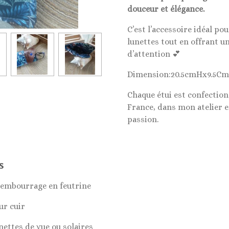
douceur et élégance.
C’est l’accessoire idéal po
lunettes tout en offrant un
d’attention 💕
Dimension:20.5cmHx9.5C
Chaque étui est confection
France, dans mon atelier e
passion.
s
 rembourrage en feutrine
ur cuir
nettes de vue ou solaires