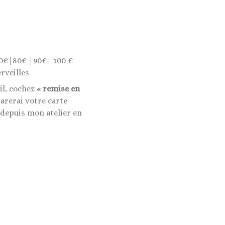
0€|80€ |90€| 100 €
rveilles
il, cochez
« remise en
rerai votre carte
 depuis mon atelier en