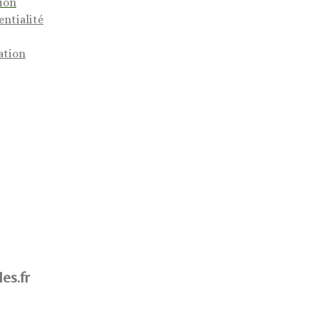
tion
entialité
ation
es.fr