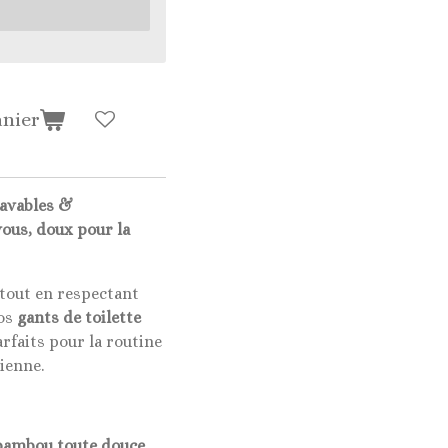
anier
lavables &
vous, doux pour la
 tout en respectant
nos
gants de toilette
arfaits pour la routine
ienne.
bambou toute douce