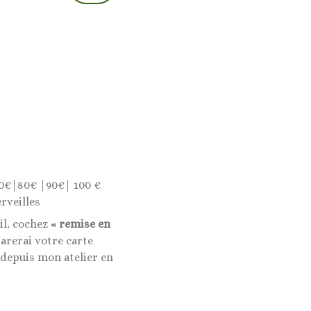
0€|80€ |90€| 100 €
rveilles
il, cochez
« remise en
rerai votre carte
 depuis mon atelier en