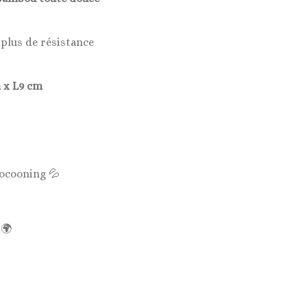
plus de résistance
m x L9 cm
cocooning 💦
 🌍