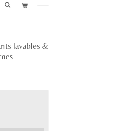
nts lavables &
rnes