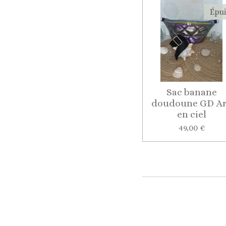
Épu
Sac banane
doudoune GD A
en ciel
49,00 €