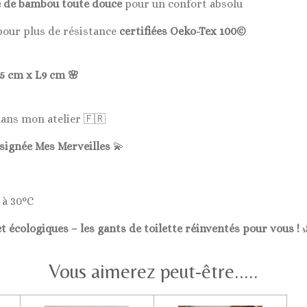
 de bambou toute douce
pour un confort absolu
pour plus de résistance
certifiées Oeko-Tex 100©
5 cm x L9 cm 🌸
dans mon atelier 🇫🇷
 signée Mes Merveilles
💫
 à 30°C
t écologiques – les gants de toilette réinventés pour vous !

Vous aimerez peut-être.....