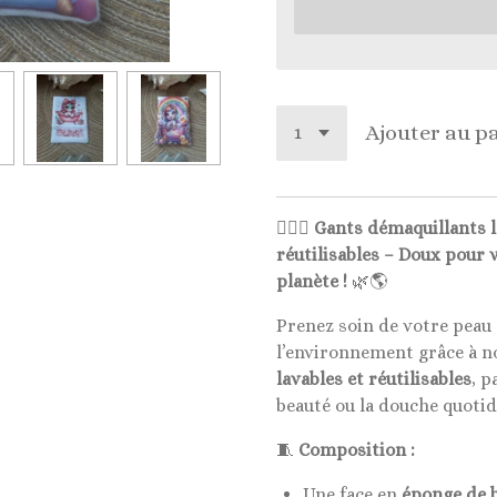
Ajouter au p
🧖‍♀️✨
Gants démaquillants 
réutilisables – Doux pour 
planète !
🌿🌎
Prenez soin de votre peau
l’environnement grâce à 
lavables et réutilisables
, p
beauté ou la douche quotid
🧵
Composition :
Une face en
éponge de 