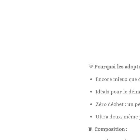
💜
Pourquoi les adopte
Encore mieux que de
Idéals pour le déma
Zéro déchet : un pe
Ultra doux, même p
🧵
Composition :