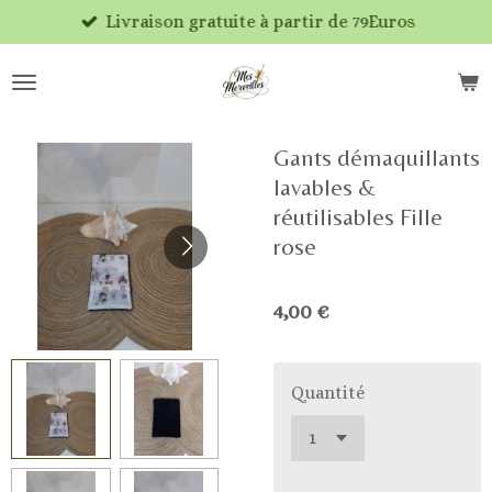
Livraison gratuite à partir de 79Euros
Passer
au
contenu
principal
Gants démaquillants
lavables &
réutilisables Fille
rose
4,00 €
Quantité