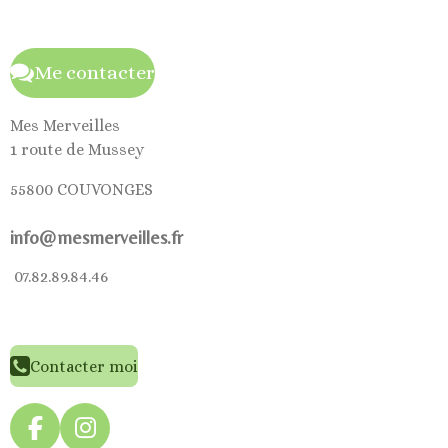
Me contacter
Mes Merveilles
1 route de Mussey
55800 COUVONGES
info@mesmerveilles.fr
07.82.89.84.46
Contacter moi
F
I