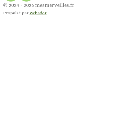
a
n
© 2024 - 2026 mesmerveilles.fr
c
s
Propulsé par
Webador
e
t
b
a
o
g
o
r
k
a
m