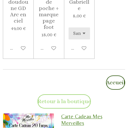
doudou
de
Gabriell
ne GD
poche +
e
Arc en
marque
8,00 €
ciel
page
foot
49,00 €
18,00 €
M'avertir si disponible
Ajouter au panier
Voir les détails
Accueil
Retour à la boutique
Carte Cadeau Mes
Merveilles