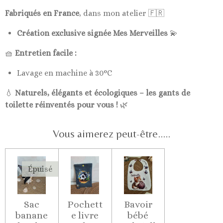
Fabriqués en France
, dans mon atelier 🇫🇷
Création exclusive signée Mes Merveilles
💫
🧺
Entretien facile :
Lavage en machine à 30°C
💧
Naturels, élégants et écologiques – les gants de
toilette réinventés pour vous !
🌿
Vous aimerez peut-être.....
Épuisé
Sac
Pochett
Bavoir
banane
e livre
bébé