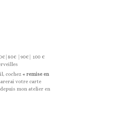
0€|80€ |90€| 100 €
rveilles
il, cochez
« remise en
rerai votre carte
 depuis mon atelier en