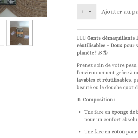
Ajouter au p
🧖‍♀️✨
Gants démaquillants 
réutilisables – Doux pour 
planète !
🌿🌎
Prenez soin de votre peau
l’environnement grâce à 
lavables et réutilisables
, p
beauté ou la douche quotid
🧵
Composition :
Une face en
éponge de 
pour un confort absolu
Une face en
coton
pour 