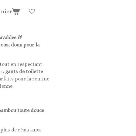
anier
lavables &
vous, doux pour la
 tout en respectant
nos
gants de toilette
arfaits pour la routine
ienne.
bambou toute douce
plus de résistance