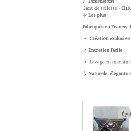
📏
Dimensions :
Gant de toilette –
H13.
🌼
Les plus :
Fabriqués en France
, 
Création exclusive
🧺
Entretien facile :
Lavage en machine
💧
Naturels, élégants e
Épu