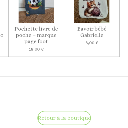
Pochette livre de
Bavoir bébé
rc
poche + marque
Gabrielle
page foot
8,00 €
18,00 €
Retour à la boutique