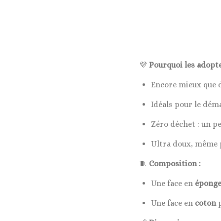
💜
Pourquoi les adopte
Encore mieux que de
Idéals pour le déma
Zéro déchet : un pe
Ultra doux, même p
🧵
Composition :
Une face en
éponge
Une face en
coton