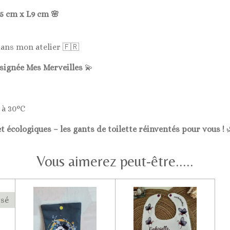
5 cm x L9 cm 🌸
dans mon atelier 🇫🇷
 signée Mes Merveilles
💫
 à 30°C
t écologiques – les gants de toilette réinventés pour vous !

Vous aimerez peut-être.....
isé