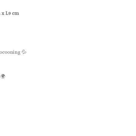
m x L9 cm
cocooning 💦
 🌍