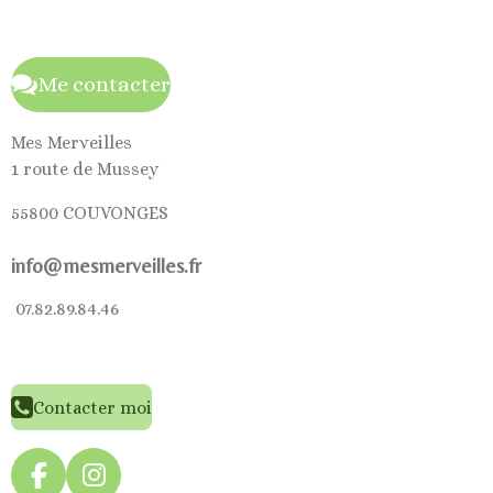
Me contacter
Mes Merveilles
1 route de Mussey
55800 COUVONGES
info@mesmerveilles.fr
07.82.89.84.46
Contacter moi
F
I