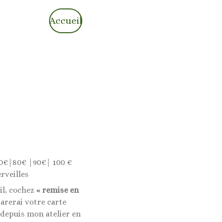
Accueil
0€|80€ |90€| 100 €
rveilles
il, cochez
« remise en
rerai votre carte
 depuis mon atelier en