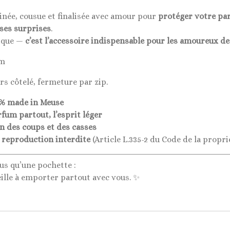
inée, cousue et finalisée avec amour pour
protéger votre pa
ses surprises
.
nique —
c’est l’accessoire indispensable pour les amoureux de
cm
urs côtelé, fermeture par zip.
0% made in Meuse
um partout, l’esprit léger
n des coups et des casses
– reproduction interdite
(Article L.335-2 du Code de la proprié
plus qu’une pochette :
eille à emporter partout avec vous. ✨