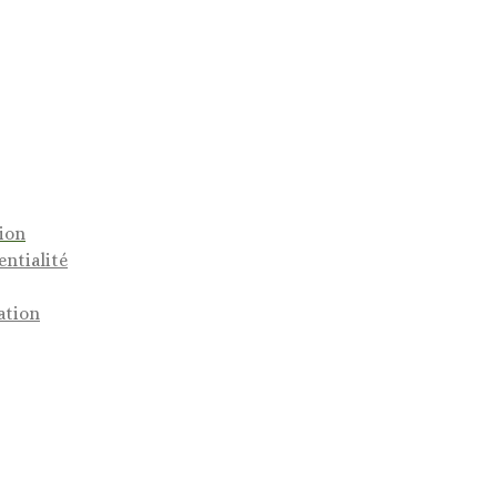
tion
entialité
ation