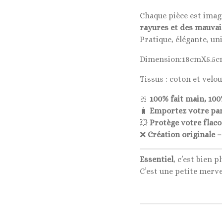
Chaque pièce est imag
rayures et des mauvai
Pratique, élégante, u
Dimension:18cmX5.5
Tissus : coton et velo
🎀
100% fait main, 10
🧳
Emportez votre parf
💥
Protège votre flaco
❌
Création originale 
Essentiel
, c’est bien 
C’est une petite merv