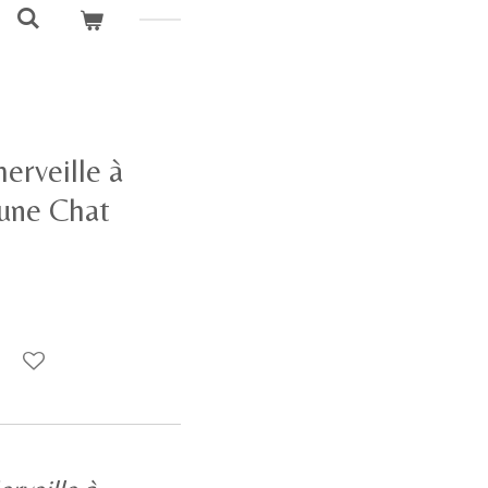
rveille à
une Chat