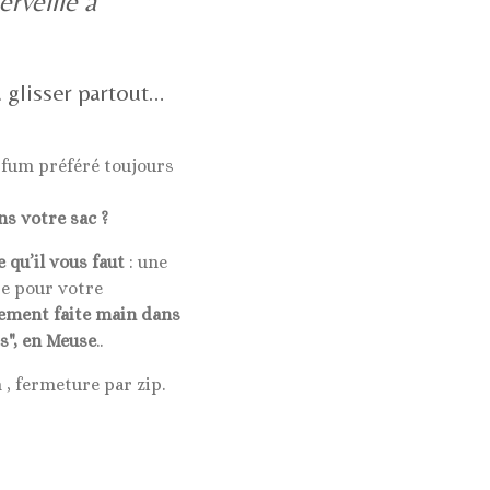
rveille à
 glisser partout…
rfum préféré toujours
ns votre sac ?
 qu’il vous faut
: une
re pour votre
ement faite main dans
s", en Meuse
..
 , fermeture par zip.