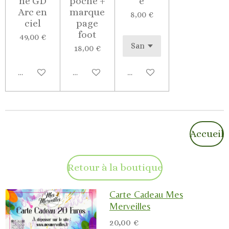
ne GD
poche +
e
Arc en
marque
8,00 €
ciel
page
foot
49,00 €
18,00 €
M'avertir si disponible
Ajouter au panier
Voir les détails
Accueil
Retour à la boutique
Carte Cadeau Mes
Merveilles
20,00 €