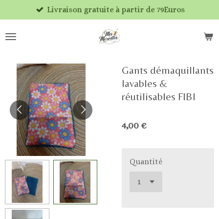
Livraison gratuite à partir de 79Euros
Passer
au
contenu
principal
Gants démaquillants
lavables &
réutilisables FlBl
4,00 €
Quantité