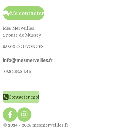
Me contacter
Mes Merveilles
1 route de Mussey
55800 COUVONGES
info@mesmerveilles.fr
07.82.89.84.46
Contacter moi
F
I
a
n
© 2024 - 2026 mesmerveilles.fr