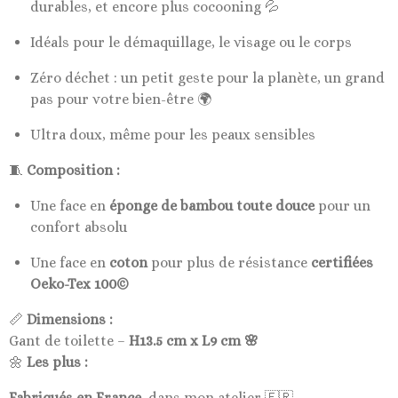
durables, et encore plus cocooning 💦
Idéals pour le démaquillage, le visage ou le corps
Zéro déchet : un petit geste pour la planète, un grand
pas pour votre bien-être 🌍
Ultra doux, même pour les peaux sensibles
🧵
Composition :
Une face en
éponge de bambou toute douce
pour un
confort absolu
Une face en
coton
pour plus de résistance
certifiées
Oeko-Tex 100©
📏
Dimensions :
Gant de toilette –
H13.5 cm x L9 cm 🌸
🌼
Les plus :
Fabriqués en France
, dans mon atelier 🇫🇷