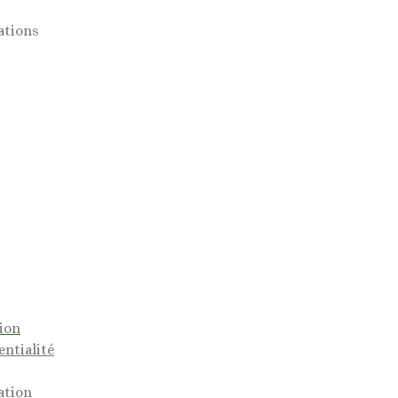
ations
tion
entialité
ation