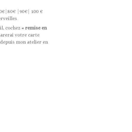
0€|80€ |90€| 100 €
rveilles
il, cochez
« remise en
rerai votre carte
 depuis mon atelier en