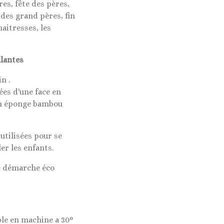
es, fête des pères,
 des grand pères, fin
aitresses, les
llantes
n .
es d'une face en
 en éponge bambou
utilisées pour se
er les enfants.
ne démarche éco
le en machine a 30°