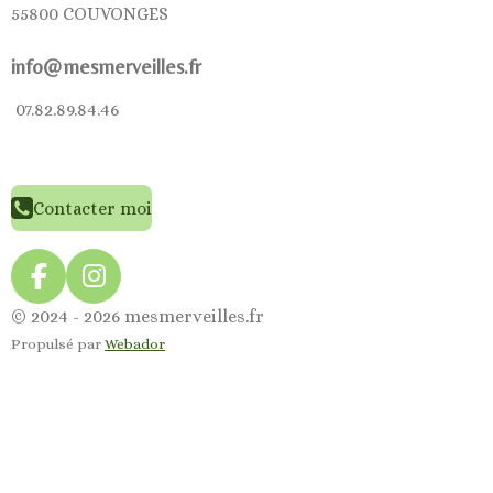
55800 COUVONGES
info@mesmerveilles.fr
07.82.89.84.46
Contacter moi
F
I
a
n
© 2024 - 2026 mesmerveilles.fr
c
s
Propulsé par
Webador
e
t
b
a
o
g
o
r
k
a