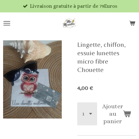
Livraison gratuite à partir de 79Euros
Passer
au
contenu
principal
Lingette, chiffon,
essuie lunettes
micro fibre
Chouette
4,00 €
Ajouter
au
panier