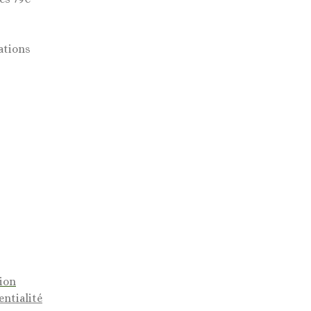
ations
tion
entialité