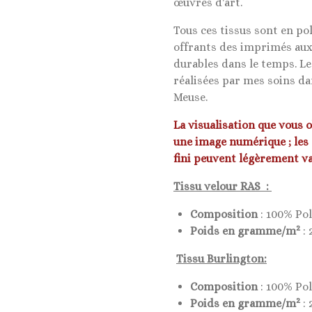
œuvres d'art.
Tous ces tissus sont en po
offrants des imprimés aux
durables dans le temps. L
réalisées par mes soins da
Meuse.
La visualisation que vous 
une image numérique ; les
fini peuvent légèrement va
Tissu velour RAS :
Composition
: 100% Po
2
Poids en gramme/m
: 
Tissu Burlington:
Composition
: 100% Po
2
Poids en gramme/m
: 