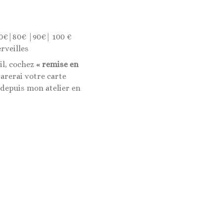
0€|80€ |90€| 100 €
rveilles
il, cochez
« remise en
rerai votre carte
 depuis mon atelier en