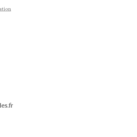
ation
es.fr