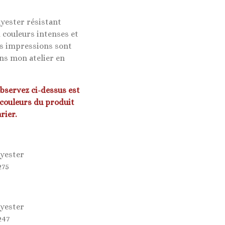
lyester résistant
 couleurs intenses et
es impressions sont
ns mon atelier en
observez ci-dessus est
 couleurs du produit
rier.
lyester
275
lyester
247