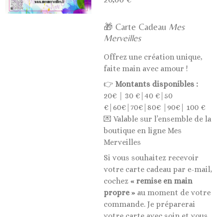
🎁 Carte Cadeau
Mes
Merveilles
Offrez une création unique,
faite main avec amour !
👉
Montants disponibles :
20€ | 30 €|40 €|50
€|60€|70€|80€ |90€| 100 €
💌 Valable sur l’ensemble de la
boutique en ligne Mes
Merveilles
Si vous souhaitez recevoir
votre carte cadeau par e-mail,
cochez
« remise en main
propre »
au moment de votre
commande. Je préparerai
votre carte avec soin et vous