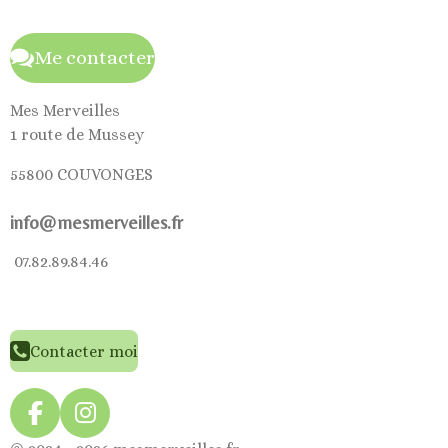
Me contacter
Mes Merveilles
1 route de Mussey
55800 COUVONGES
info@mesmerveilles.fr
07.82.89.84.46
Contacter moi
F
I
a
n