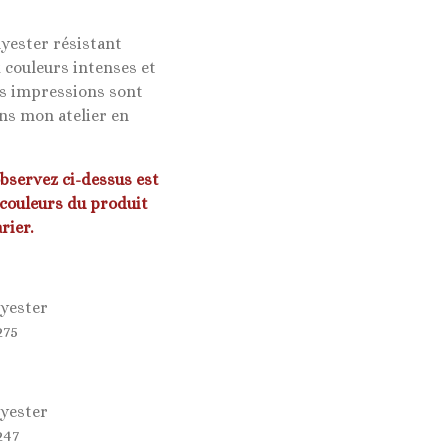
lyester résistant
 couleurs intenses et
es impressions sont
ns mon atelier en
observez ci-dessus est
 couleurs du produit
rier.
lyester
275
lyester
247