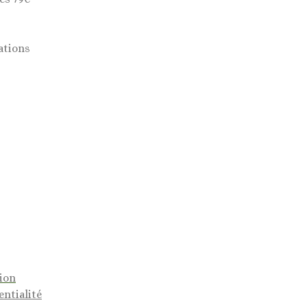
ations
tion
entialité