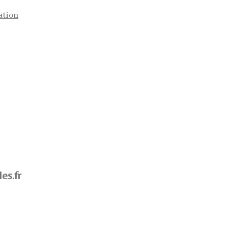
ation
es.fr