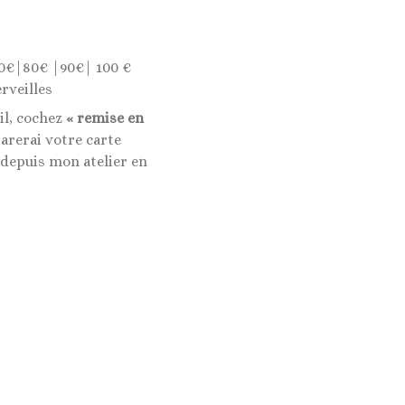
0€|80€ |90€| 100 €
rveilles
il, cochez
« remise en
rerai votre carte
 depuis mon atelier en