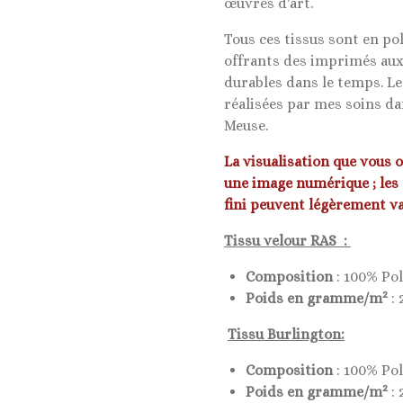
œuvres d'art.
Tous ces tissus sont en po
offrants des imprimés aux
durables dans le temps. L
réalisées par mes soins da
Meuse.
La visualisation que vous 
une image numérique ; les
fini peuvent légèrement va
Tissu velour RAS :
Composition
: 100% Po
2
Poids en gramme/m
: 
Tissu Burlington:
Composition
: 100% Po
2
Poids en gramme/m
: 