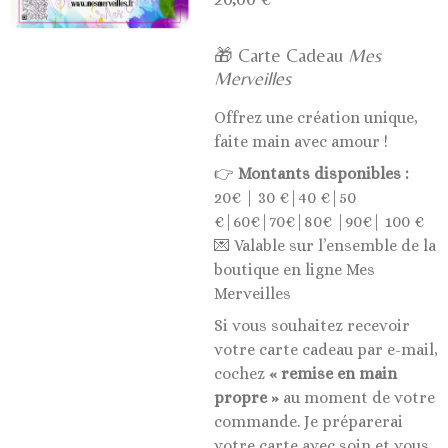
🎁 Carte Cadeau
Mes
Merveilles
Offrez une création unique,
faite main avec amour !
👉
Montants disponibles :
20€ | 30 €|40 €|50
€|60€|70€|80€ |90€| 100 €
💌 Valable sur l’ensemble de la
boutique en ligne Mes
Merveilles
Si vous souhaitez recevoir
votre carte cadeau par e-mail,
cochez
« remise en main
propre »
au moment de votre
commande. Je préparerai
votre carte avec soin et vous