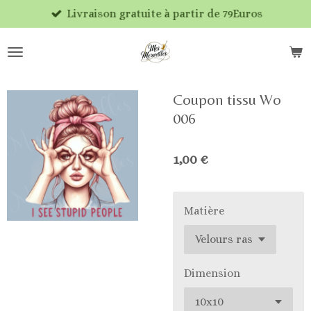
Livraison gratuite à partir de 79Euros
Passer
au
contenu
principal
Coupon tissu Wo
006
1,00 €
Matière
Dimension