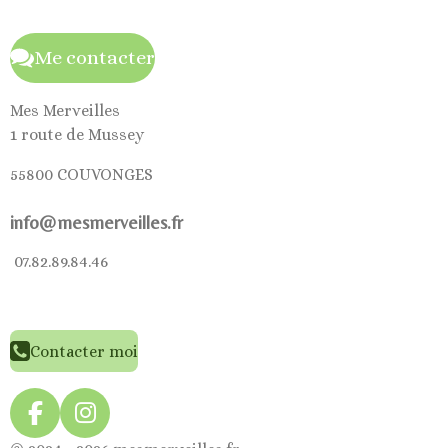
Me contacter
Mes Merveilles
1 route de Mussey
55800 COUVONGES
info@mesmerveilles.fr
07.82.89.84.46
Contacter moi
F
I
a
n