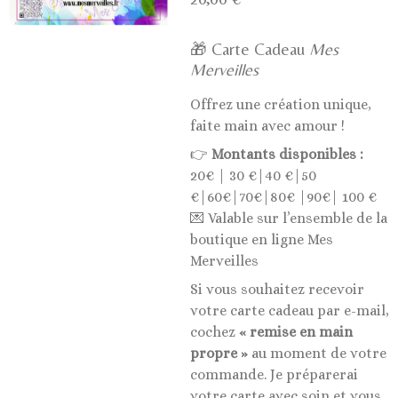
🎁 Carte Cadeau
Mes
Merveilles
Offrez une création unique,
faite main avec amour !
👉
Montants disponibles :
20€ | 30 €|40 €|50
€|60€|70€|80€ |90€| 100 €
💌 Valable sur l’ensemble de la
boutique en ligne Mes
Merveilles
Si vous souhaitez recevoir
votre carte cadeau par e-mail,
cochez
« remise en main
propre »
au moment de votre
commande. Je préparerai
votre carte avec soin et vous