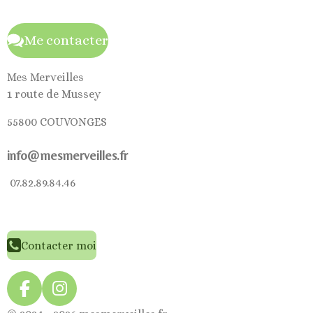
Me contacter
Mes Merveilles
1 route de Mussey
55800 COUVONGES
info@mesmerveilles.fr
07.82.89.84.46
Contacter moi
F
I
a
n