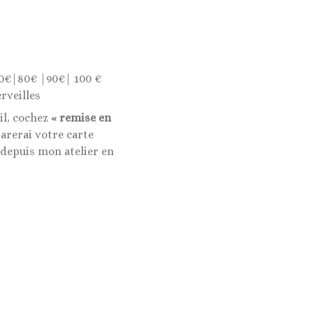
0€|80€ |90€| 100 €
rveilles
il, cochez
« remise en
rerai votre carte
 depuis mon atelier en