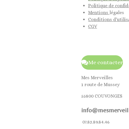
Politique de confid
Mentions
légales
Conditions d'utilis
CGV
Me contacter
Mes Merveilles
1 route de Mussey
55800 COUVONGES
info@mesmerveill
07.82.89.84.46