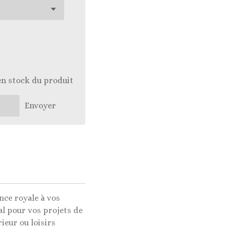
en stock du produit
Envoyer
nce royale à vos
al pour vos projets de
ieur ou loisirs