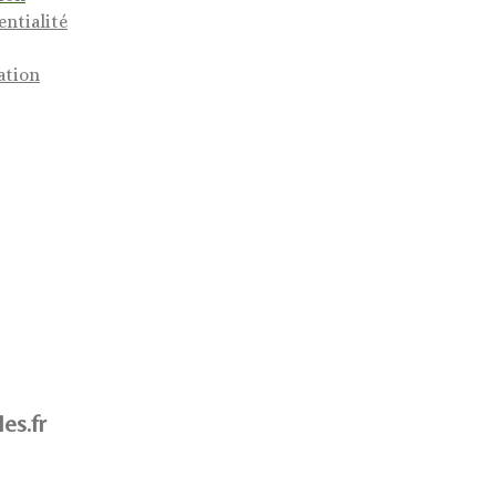
entialité
ation
es.fr