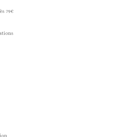
ès 79€
ations
tion