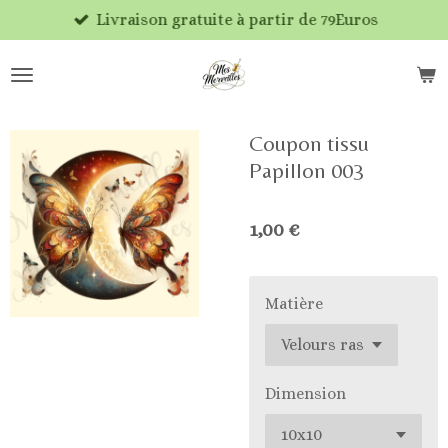
Livraison gratuite à partir de 79Euros
Passer
au
contenu
principal
Coupon tissu
Papillon 003
1,00 €
Matière
Dimension