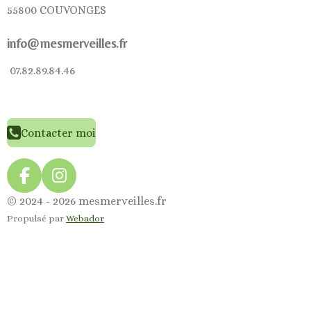
55800 COUVONGES
info@mesmerveilles.fr
07.82.89.84.46
Contacter moi
F
I
a
n
© 2024 - 2026 mesmerveilles.fr
c
s
Propulsé par
Webador
e
t
b
a
o
g
o
r
k
a