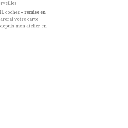
rveilles
il, cochez
« remise en
rerai votre carte
 depuis mon atelier en