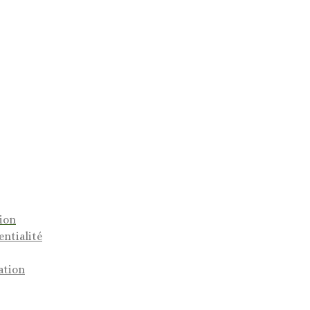
tion
entialité
ation