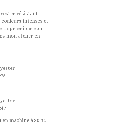
lyester résistant
 couleurs intenses et
es impressions sont
ns mon atelier en
lyester
275
lyester
247
u en machine à 30°C.