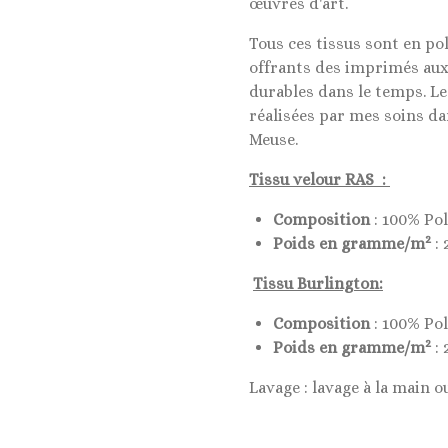
œuvres d'art.
Tous ces tissus sont en po
offrants des imprimés aux
durables dans le temps. L
réalisées par mes soins da
Meuse.
Tissu velour RAS :
Composition
: 100% Po
2
Poids en gramme/m
: 
Tissu Burlington:
Composition
: 100% Po
2
Poids en gramme/m
: 
Lavage : lavage à la main o