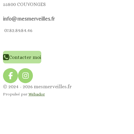
55800 COUVONGES
info@mesmerveilles.fr
07.82.89.84.46
Contacter moi
F
I
a
n
© 2024 - 2026 mesmerveilles.fr
c
s
Propulsé par
Webador
e
t
b
a
o
g
o
r
k
a