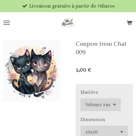
Livraison gratuite à partir de 79Euros
Passer
au
contenu
principal
Coupon tissu Chat
009
1,00 €
Matière
Dimension