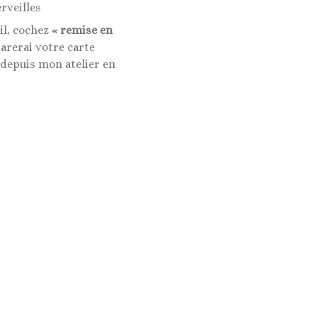
rveilles
il, cochez
« remise en
rerai votre carte
 depuis mon atelier en