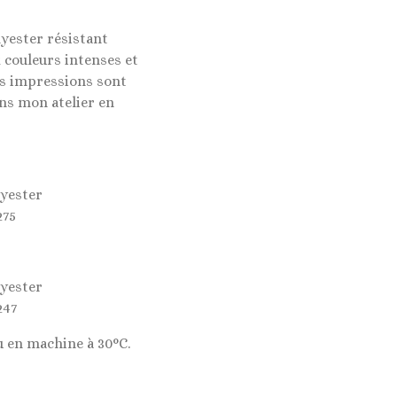
lyester résistant
 couleurs intenses et
es impressions sont
ns mon atelier en
lyester
275
lyester
247
u en machine à 30°C.