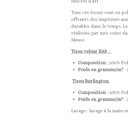
œuvres d'art.
Tous ces tissus sont en po
offrants des imprimés aux
durables dans le temps. L
réalisées par mes soins da
Meuse.
Tissu velour RAS :
Composition
: 100% Po
2
Poids en gramme/m
: 
Tissu Burlington:
Composition
: 100% Po
2
Poids en gramme/m
: 
Lavage : lavage à la main o