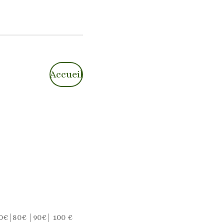
Accueil
0€|80€ |90€| 100 €