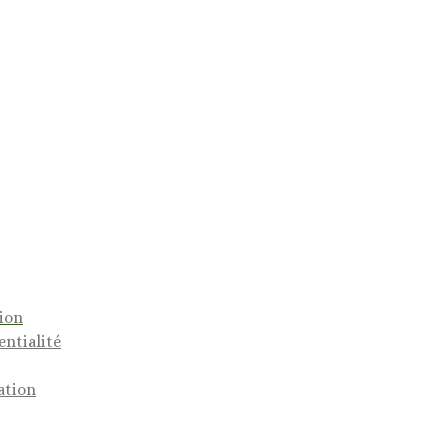
tion
entialité
ation