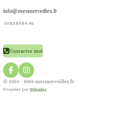
info@mesmerveilles.fr
07.82.89.84.46
Contacter moi
F
I
a
n
© 2024 - 2026 mesmerveilles.fr
c
s
Propulsé par
Webador
e
t
b
a
o
g
o
r
k
a
m