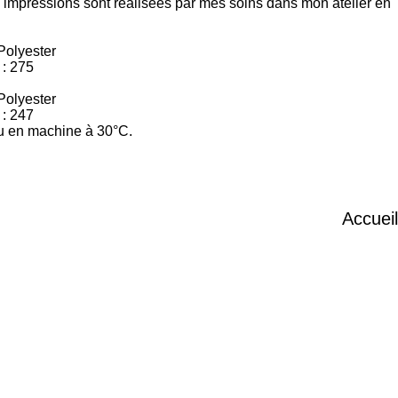
 impressions sont réalisées par mes soins dans mon atelier en
Polyester
: 275
Polyester
: 247
ou en machine à 30°C.
Accueil