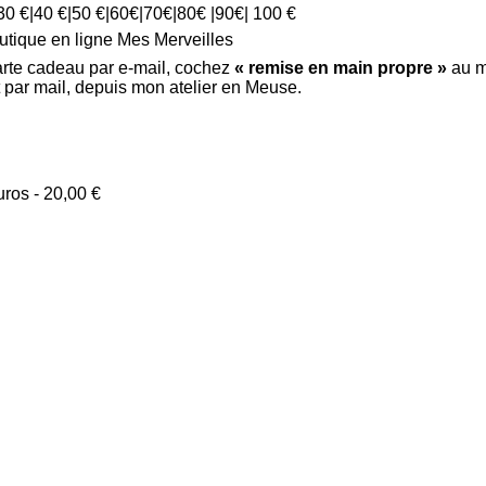
30 €|40 €|50 €|60€|70€|80€ |90€| 100 €
utique en ligne Mes Merveilles
carte cadeau par e-mail, cochez
« remise en main propre »
au m
 par mail, depuis mon atelier en Meuse.