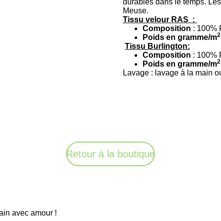
durables dans le temps. Les
Meuse.
Tissu velour RAS :
Composition
: 100% 
2
Poids en gramme/m
Tissu Burlington:
Composition
: 100% 
2
Poids en gramme/m
Lavage : lavage à la main 
Retour à la boutique
main avec amour !