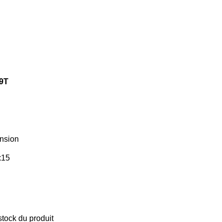
09T
nsion
stock du produit