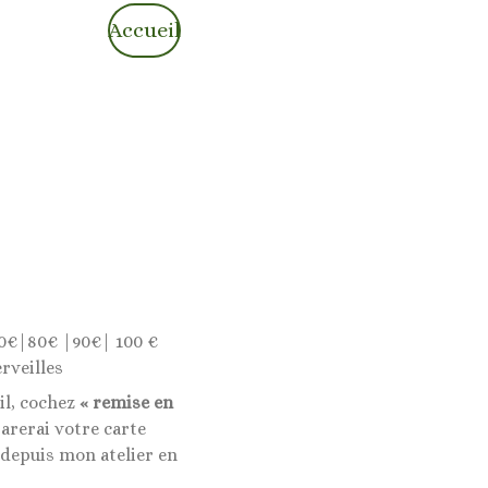
Accueil
0€|80€ |90€| 100 €
rveilles
il, cochez
« remise en
rerai votre carte
 depuis mon atelier en