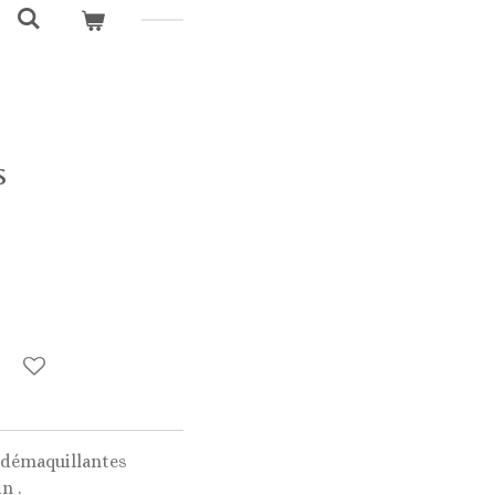
s
démaquillantes
n .