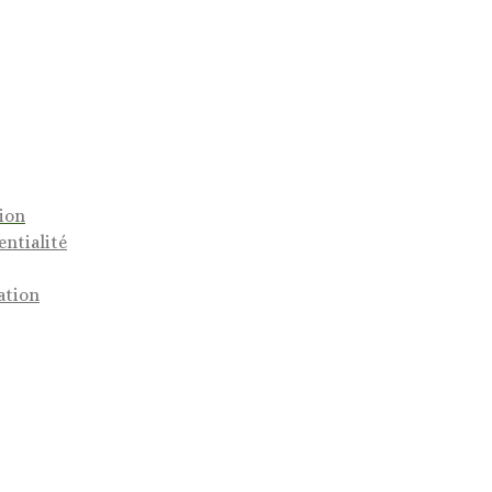
tion
entialité
ation