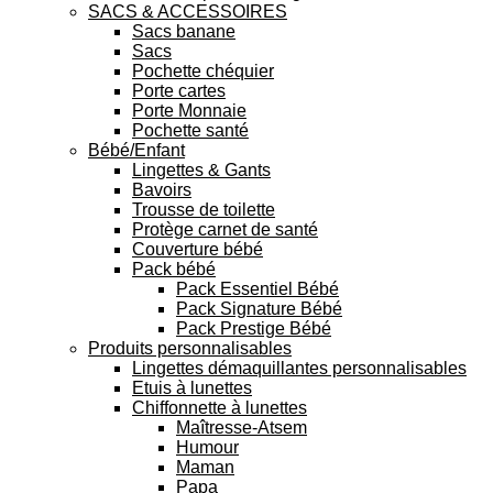
SACS & ACCESSOIRES
Sacs banane
Sacs
Pochette chéquier
Porte cartes
Porte Monnaie
Pochette santé
Bébé/Enfant
Lingettes & Gants
Bavoirs
Trousse de toilette
Protège carnet de santé
Couverture bébé
Pack bébé
Pack Essentiel Bébé
Pack Signature Bébé
Pack Prestige Bébé
Produits personnalisables
Lingettes démaquillantes personnalisables
Etuis à lunettes
Chiffonnette à lunettes
Maîtresse-Atsem
Humour
Maman
Papa