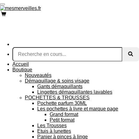
Passer
au
contenu
principal
Accueil
Boutique
Nouveautés
Démaquillage & soins visage
Gants démaquillants
Lingettes démaquillantes lavables
POCHETTES & TROUSSES
Pochette parfum 30ML
Les pochettes à livre et marque page
Grand format
Petit format
Les Trousses
Etuis à lunettes
Panier à pinces à linge