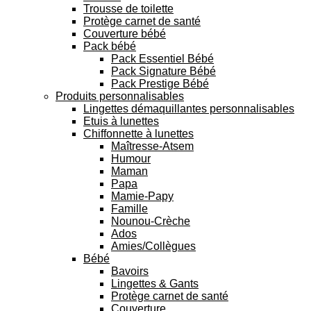
Trousse de toilette
Protège carnet de santé
Couverture bébé
Pack bébé
Pack Essentiel Bébé
Pack Signature Bébé
Pack Prestige Bébé
Produits personnalisables
Lingettes démaquillantes personnalisables
Etuis à lunettes
Chiffonnette à lunettes
Maîtresse-Atsem
Humour
Maman
Papa
Mamie-Papy
Famille
Nounou-Crèche
Ados
Amies/Collègues
Bébé
Bavoirs
Lingettes & Gants
Protège carnet de santé
Couverture