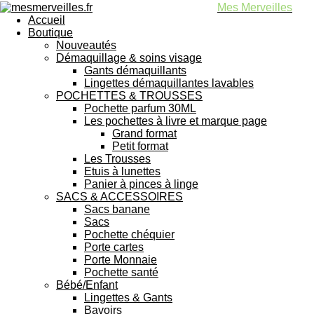
Mes Merveilles
Accueil
Boutique
Nouveautés
Démaquillage & soins visage
Gants démaquillants
Lingettes démaquillantes lavables
POCHETTES & TROUSSES
Pochette parfum 30ML
Les pochettes à livre et marque page
Grand format
Petit format
Les Trousses
Etuis à lunettes
Panier à pinces à linge
SACS & ACCESSOIRES
Sacs banane
Sacs
Pochette chéquier
Porte cartes
Porte Monnaie
Pochette santé
Bébé/Enfant
Lingettes & Gants
Bavoirs